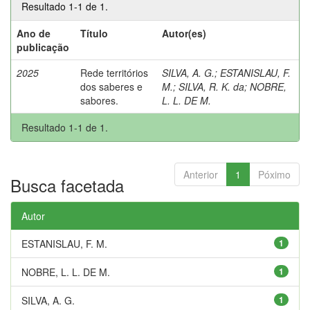
Resultado 1-1 de 1.
Ano de
Título
Autor(es)
publicação
2025
Rede territórios
SILVA, A. G.
;
ESTANISLAU, F.
dos saberes e
M.
;
SILVA, R. K. da
;
NOBRE,
sabores.
L. L. DE M.
Resultado 1-1 de 1.
Anterior
1
Póximo
Busca facetada
Autor
ESTANISLAU, F. M.
1
NOBRE, L. L. DE M.
1
SILVA, A. G.
1