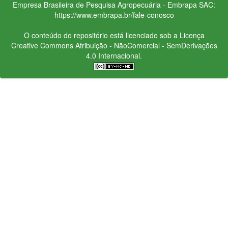
Empresa Brasileira de Pesquisa Agropecuária - Embrapa
SAC:
https://www.embrapa.br/fale-conosco
O conteúdo do repositório está licenciado sob a Licença
Creative Commons
Atribuição - NãoComercial - SemDerivações
4.0 Internacional.