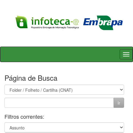
Skip
navigation
Página de Busca
Filtros correntes: