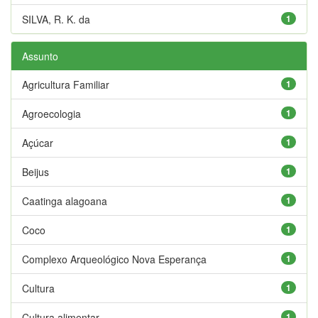
SILVA, R. K. da
1
Assunto
Agricultura Familiar
1
Agroecologia
1
Açúcar
1
Beijus
1
Caatinga alagoana
1
Coco
1
Complexo Arqueológico Nova Esperança
1
Cultura
1
Cultura alimentar
1