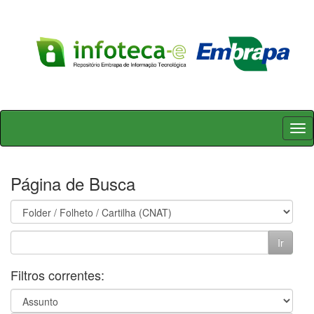
Skip
navigation
Página de Busca
Filtros correntes: