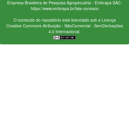
Empresa Brasileira de Pesquisa Agropecuária - Embrapa
SAC:
https://www.embrapa.br/fale-conosco
O conteúdo do repositório está licenciado sob a Licença
Creative Commons
Atribuição - NãoComercial - SemDerivações
4.0 Internacional.