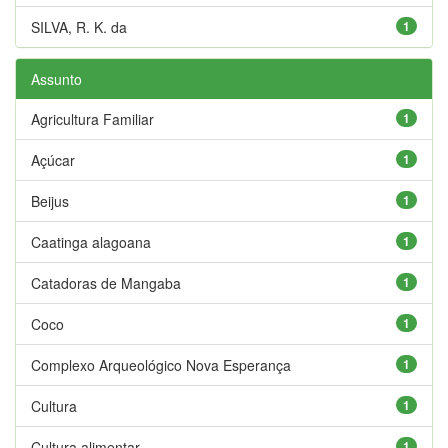
SILVA, R. K. da
1
Assunto
Agricultura Familiar
1
Açúcar
1
Beijus
1
Caatinga alagoana
1
Catadoras de Mangaba
1
Coco
1
Complexo Arqueológico Nova Esperança
1
Cultura
1
Cultura alimentar
1