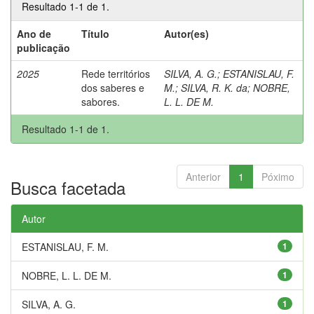
Resultado 1-1 de 1.
Ano de
Título
Autor(es)
publicação
2025
Rede territórios
SILVA, A. G.
;
ESTANISLAU, F.
dos saberes e
M.
;
SILVA, R. K. da
;
NOBRE,
sabores.
L. L. DE M.
Resultado 1-1 de 1.
Anterior
1
Póximo
Busca facetada
Autor
ESTANISLAU, F. M.
1
NOBRE, L. L. DE M.
1
SILVA, A. G.
1