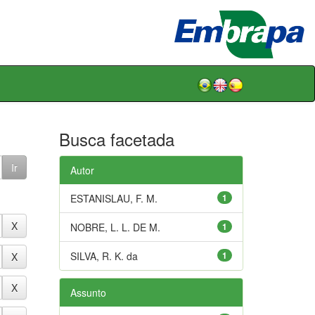
Busca facetada
Autor
ESTANISLAU, F. M.
1
NOBRE, L. L. DE M.
1
SILVA, R. K. da
1
Assunto