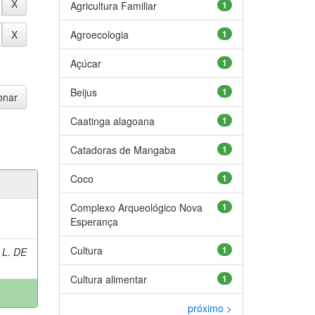
Agricultura Familiar
1
Agroecologia
1
Açúcar
1
Beijus
1
Caatinga alagoana
1
Catadoras de Mangaba
1
Coco
1
Complexo Arqueológico Nova
1
Esperança
Cultura
1
 L. DE
Cultura alimentar
1
próximo >