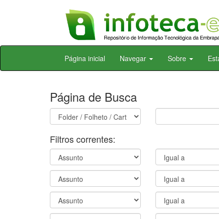
Skip
Página inicial
Navegar
Sobre
Est
navigation
Página de Busca
Filtros correntes: