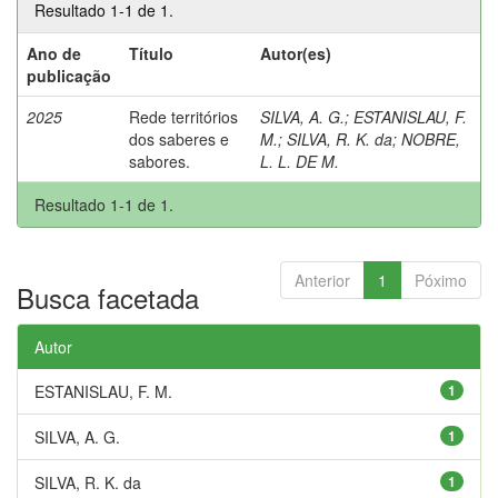
Resultado 1-1 de 1.
Ano de
Título
Autor(es)
publicação
2025
Rede territórios
SILVA, A. G.
;
ESTANISLAU, F.
dos saberes e
M.
;
SILVA, R. K. da
;
NOBRE,
sabores.
L. L. DE M.
Resultado 1-1 de 1.
Anterior
1
Póximo
Busca facetada
Autor
ESTANISLAU, F. M.
1
SILVA, A. G.
1
SILVA, R. K. da
1