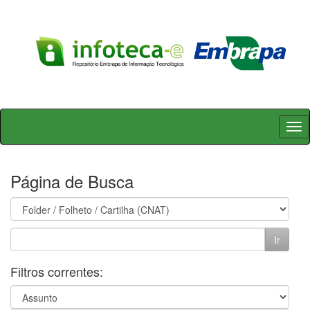
Skip
navigation
Página de Busca
Filtros correntes: