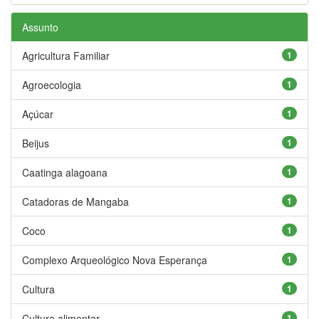
Assunto
Agricultura Familiar
1
Agroecologia
1
Açúcar
1
Beijus
1
Caatinga alagoana
1
Catadoras de Mangaba
1
Coco
1
Complexo Arqueológico Nova Esperança
1
Cultura
1
Cultura alimentar
1