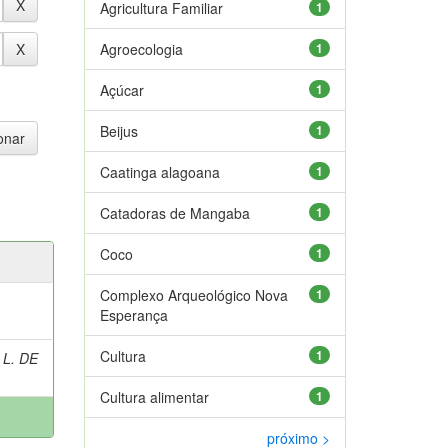
Agricultura Familiar
1
Agroecologia
1
Açúcar
1
Beijus
1
Caatinga alagoana
1
Catadoras de Mangaba
1
Coco
1
Complexo Arqueológico Nova
1
Esperança
Cultura
1
 L. DE
Cultura alimentar
1
próximo >