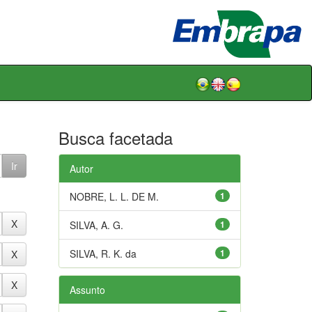
Busca facetada
Autor
NOBRE, L. L. DE M.
1
SILVA, A. G.
1
SILVA, R. K. da
1
Assunto