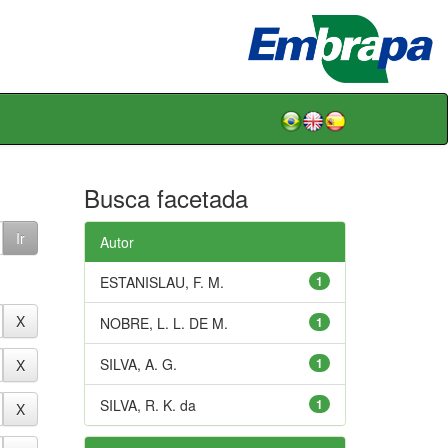
Busca facetada
Autor
ESTANISLAU, F. M.
1
NOBRE, L. L. DE M.
1
SILVA, A. G.
1
SILVA, R. K. da
1