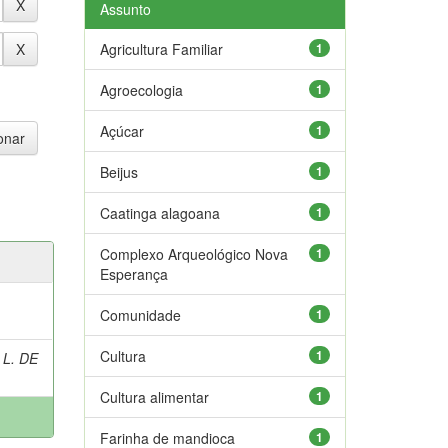
Assunto
Agricultura Familiar
1
Agroecologia
1
Açúcar
1
Beijus
1
Caatinga alagoana
1
Complexo Arqueológico Nova
1
Esperança
Comunidade
1
Cultura
1
 L. DE
Cultura alimentar
1
Farinha de mandioca
1