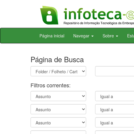
Skip
Página inicial
Navegar
Sobre
Est
navigation
Página de Busca
Filtros correntes: