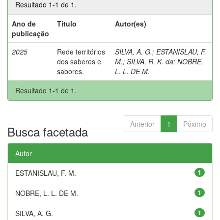
Resultado 1-1 de 1.
Ano de
Título
Autor(es)
publicação
2025
Rede territórios
SILVA, A. G.
;
ESTANISLAU, F.
dos saberes e
M.
;
SILVA, R. K. da
;
NOBRE,
sabores.
L. L. DE M.
Resultado 1-1 de 1.
Anterior
1
Póximo
Busca facetada
Autor
ESTANISLAU, F. M.
1
NOBRE, L. L. DE M.
1
SILVA, A. G.
1