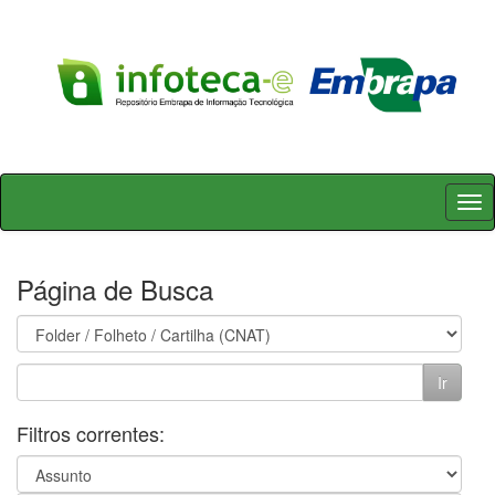
Skip
navigation
Página de Busca
Filtros correntes: