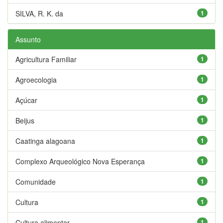
SILVA, R. K. da
1
Assunto
Agricultura Familiar
1
Agroecologia
1
Açúcar
1
Beijus
1
Caatinga alagoana
1
Complexo Arqueológico Nova Esperança
1
Comunidade
1
Cultura
1
Cultura alimentar
1