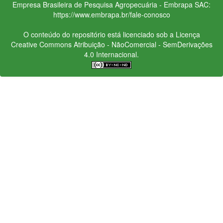
Empresa Brasileira de Pesquisa Agropecuária - Embrapa
SAC:
https://www.embrapa.br/fale-conosco
O conteúdo do repositório está licenciado sob a Licença
Creative Commons
Atribuição - NãoComercial - SemDerivações
4.0 Internacional.