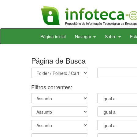
Skip
Página inicial
Navegar
Sobre
Est
navigation
Página de Busca
Filtros correntes: