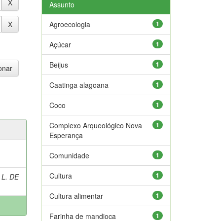
Assunto
Agroecologia
1
Açúcar
1
Beijus
1
Caatinga alagoana
1
Coco
1
Complexo Arqueológico Nova
1
Esperança
Comunidade
1
Cultura
1
 L. DE
Cultura alimentar
1
Farinha de mandioca
1