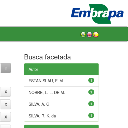
Busca facetada
Autor
ESTANISLAU, F. M.
1
NOBRE, L. L. DE M.
1
SILVA, A. G.
1
SILVA, R. K. da
1