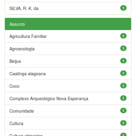
SILVA, R. K. da
1
Assunto
Agricultura Familiar
1
Agroecologia
1
Beijus
1
Caatinga alagoana
1
Coco
1
Complexo Arqueológico Nova Esperança
1
Comunidade
1
Cultura
1
Cultura alimentar
1