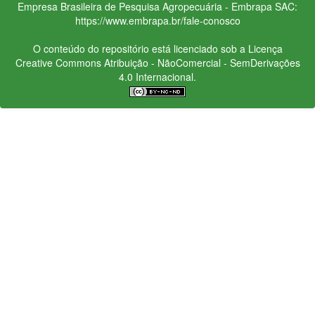
Empresa Brasileira de Pesquisa Agropecuária - Embrapa
SAC:
https://www.embrapa.br/fale-conosco
O conteúdo do repositório está licenciado sob a Licença
Creative Commons
Atribuição - NãoComercial - SemDerivações
4.0 Internacional.