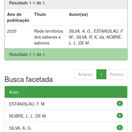
Resultado 1-1 de 1.
Ano de
Título
Autor(es)
publicação
2025
Rede territórios
SILVA, A. G.
;
ESTANISLAU, F.
dos saberes e
M.
;
SILVA, R. K. da
;
NOBRE,
sabores.
L. L. DE M.
Resultado 1-1 de 1.
Anterior
1
Póximo
Busca facetada
Autor
ESTANISLAU, F. M.
1
NOBRE, L. L. DE M.
1
SILVA, A. G.
1