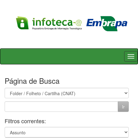
Skip
navigation
Página de Busca
Filtros correntes: