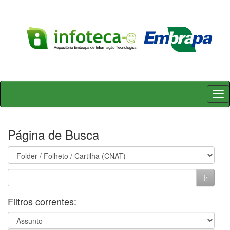
Skip
navigation
Página de Busca
Filtros correntes: