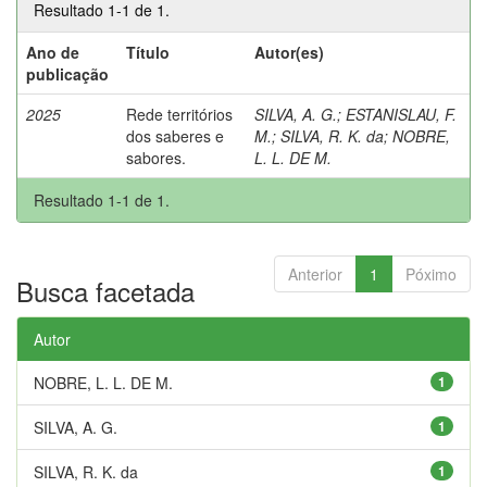
Resultado 1-1 de 1.
Ano de
Título
Autor(es)
publicação
2025
Rede territórios
SILVA, A. G.
;
ESTANISLAU, F.
dos saberes e
M.
;
SILVA, R. K. da
;
NOBRE,
sabores.
L. L. DE M.
Resultado 1-1 de 1.
Anterior
1
Póximo
Busca facetada
Autor
NOBRE, L. L. DE M.
1
SILVA, A. G.
1
SILVA, R. K. da
1