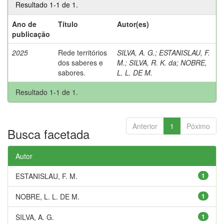
Resultado 1-1 de 1.
Ano de
Título
Autor(es)
publicação
2025
Rede territórios
SILVA, A. G.
;
ESTANISLAU, F.
dos saberes e
M.
;
SILVA, R. K. da
;
NOBRE,
sabores.
L. L. DE M.
Resultado 1-1 de 1.
Anterior
1
Póximo
Busca facetada
Autor
ESTANISLAU, F. M.
1
NOBRE, L. L. DE M.
1
SILVA, A. G.
1