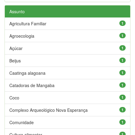
Assunto
Agricultura Familiar
1
Agroecologia
1
Açúcar
1
Beijus
1
Caatinga alagoana
1
Catadoras de Mangaba
1
Coco
1
Complexo Arqueológico Nova Esperança
1
Comunidade
1
Cultura alimentar
1