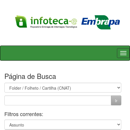
Skip
navigation
Página de Busca
Filtros correntes: