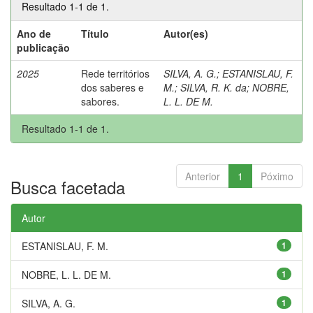
Resultado 1-1 de 1.
Ano de
Título
Autor(es)
publicação
2025
Rede territórios
SILVA, A. G.
;
ESTANISLAU, F.
dos saberes e
M.
;
SILVA, R. K. da
;
NOBRE,
sabores.
L. L. DE M.
Resultado 1-1 de 1.
Anterior
1
Póximo
Busca facetada
Autor
ESTANISLAU, F. M.
1
NOBRE, L. L. DE M.
1
SILVA, A. G.
1