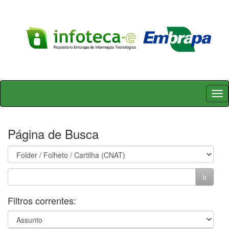
Skip
navigation
Página de Busca
Filtros correntes: