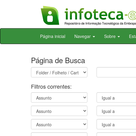
Skip
Página inicial
Navegar
Sobre
Est
navigation
Página de Busca
Filtros correntes: