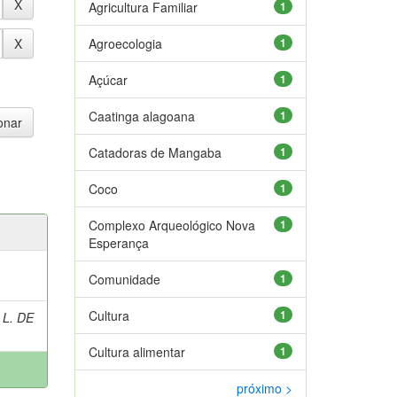
Agricultura Familiar
1
Agroecologia
1
Açúcar
1
Caatinga alagoana
1
Catadoras de Mangaba
1
Coco
1
Complexo Arqueológico Nova
1
Esperança
Comunidade
1
Cultura
1
 L. DE
Cultura alimentar
1
próximo >