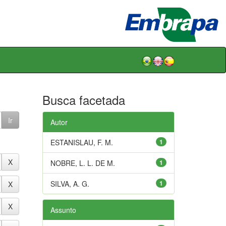
Busca facetada
Autor
ESTANISLAU, F. M.
1
NOBRE, L. L. DE M.
1
SILVA, A. G.
1
Assunto