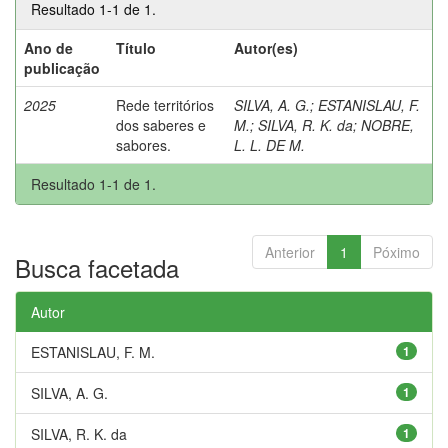
Resultado 1-1 de 1.
Ano de
Título
Autor(es)
publicação
2025
Rede territórios
SILVA, A. G.
;
ESTANISLAU, F.
dos saberes e
M.
;
SILVA, R. K. da
;
NOBRE,
sabores.
L. L. DE M.
Resultado 1-1 de 1.
Anterior
1
Póximo
Busca facetada
Autor
ESTANISLAU, F. M.
1
SILVA, A. G.
1
SILVA, R. K. da
1