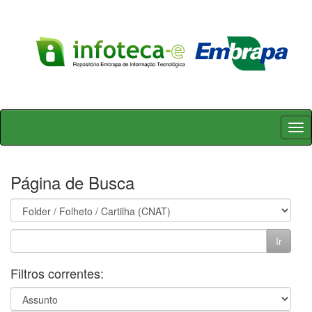
Skip
navigation
Página de Busca
Filtros correntes: