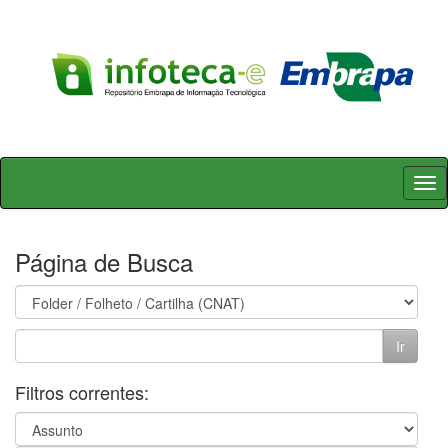
Skip
navigation
Página de Busca
Filtros correntes: