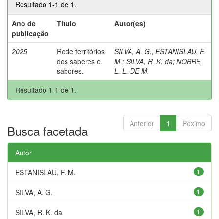
Resultado 1-1 de 1.
Ano de
Título
Autor(es)
publicação
2025
Rede territórios
SILVA, A. G.
;
ESTANISLAU, F.
dos saberes e
M.
;
SILVA, R. K. da
;
NOBRE,
sabores.
L. L. DE M.
Resultado 1-1 de 1.
Anterior
1
Póximo
Busca facetada
Autor
ESTANISLAU, F. M.
1
SILVA, A. G.
1
SILVA, R. K. da
1