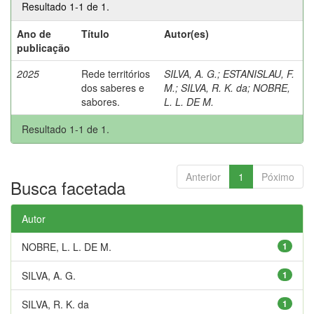
Resultado 1-1 de 1.
Ano de
Título
Autor(es)
publicação
2025
Rede territórios
SILVA, A. G.
;
ESTANISLAU, F.
dos saberes e
M.
;
SILVA, R. K. da
;
NOBRE,
sabores.
L. L. DE M.
Resultado 1-1 de 1.
Anterior
1
Póximo
Busca facetada
Autor
NOBRE, L. L. DE M.
1
SILVA, A. G.
1
SILVA, R. K. da
1