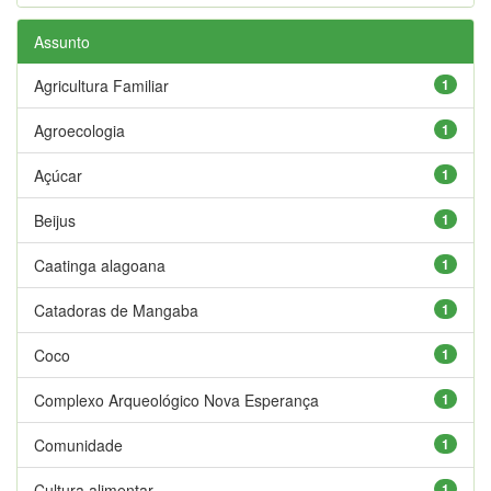
Assunto
Agricultura Familiar
1
Agroecologia
1
Açúcar
1
Beijus
1
Caatinga alagoana
1
Catadoras de Mangaba
1
Coco
1
Complexo Arqueológico Nova Esperança
1
Comunidade
1
Cultura alimentar
1