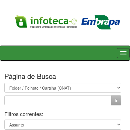
Skip
navigation
Página de Busca
Filtros correntes: