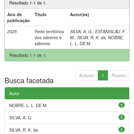
Resultado 1-1 de 1.
Ano de
Título
Autor(es)
publicação
2025
Rede territórios
SILVA, A. G.
;
ESTANISLAU, F.
dos saberes e
M.
;
SILVA, R. K. da
;
NOBRE,
sabores.
L. L. DE M.
Resultado 1-1 de 1.
Anterior
1
Póximo
Busca facetada
Autor
NOBRE, L. L. DE M.
1
SILVA, A. G.
1
SILVA, R. K. da
1