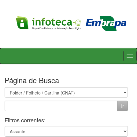
Skip
navigation
Página de Busca
Filtros correntes: