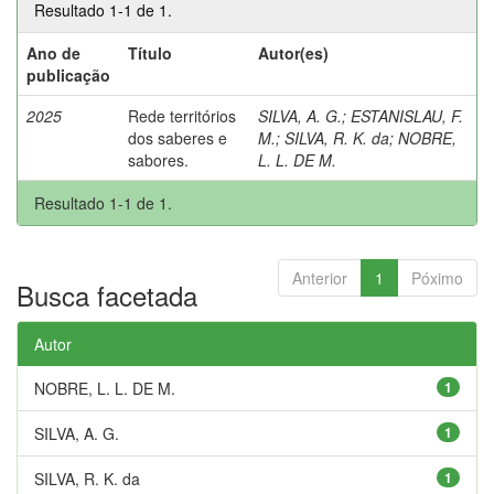
Resultado 1-1 de 1.
Ano de
Título
Autor(es)
publicação
2025
Rede territórios
SILVA, A. G.
;
ESTANISLAU, F.
dos saberes e
M.
;
SILVA, R. K. da
;
NOBRE,
sabores.
L. L. DE M.
Resultado 1-1 de 1.
Anterior
1
Póximo
Busca facetada
Autor
NOBRE, L. L. DE M.
1
SILVA, A. G.
1
SILVA, R. K. da
1