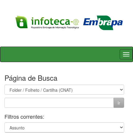
Skip
navigation
Página de Busca
Filtros correntes: