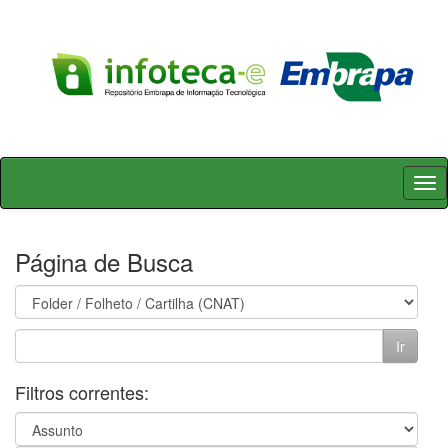
Skip
navigation
Página de Busca
Filtros correntes: