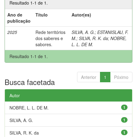
Resultado 1-1 de 1.
Ano de
Título
Autor(es)
publicação
2025
Rede territórios
SILVA, A. G.
;
ESTANISLAU, F.
dos saberes e
M.
;
SILVA, R. K. da
;
NOBRE,
sabores.
L. L. DE M.
Resultado 1-1 de 1.
Anterior
1
Póximo
Busca facetada
Autor
NOBRE, L. L. DE M.
1
SILVA, A. G.
1
SILVA, R. K. da
1