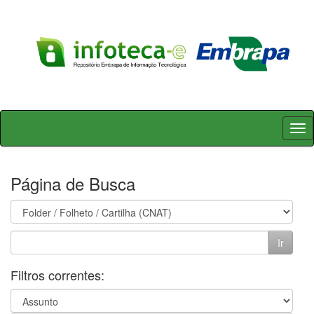
Skip
navigation
Página de Busca
Filtros correntes: