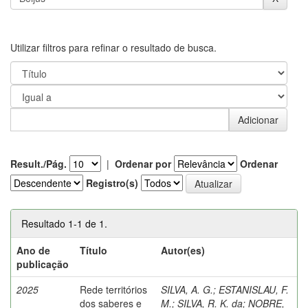
Utilizar filtros para refinar o resultado de busca.
Result./Pág.
|
Ordenar por
Ordenar
Registro(s)
Resultado 1-1 de 1.
Ano de
Título
Autor(es)
publicação
2025
Rede territórios
SILVA, A. G.
;
ESTANISLAU, F.
dos saberes e
M.
;
SILVA, R. K. da
;
NOBRE,