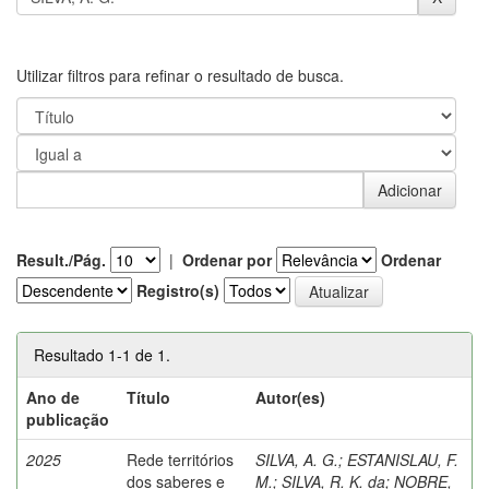
Utilizar filtros para refinar o resultado de busca.
Result./Pág.
|
Ordenar por
Ordenar
Registro(s)
Resultado 1-1 de 1.
Ano de
Título
Autor(es)
publicação
2025
Rede territórios
SILVA, A. G.
;
ESTANISLAU, F.
dos saberes e
M.
;
SILVA, R. K. da
;
NOBRE,