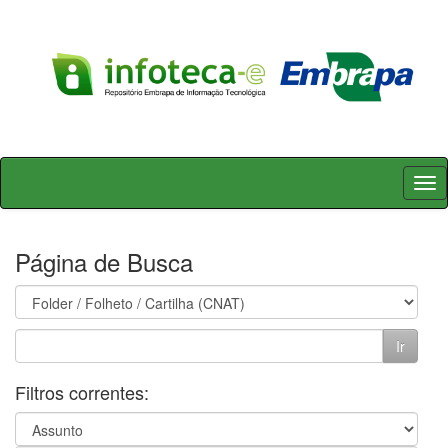
Skip
navigation
Página de Busca
Filtros correntes: