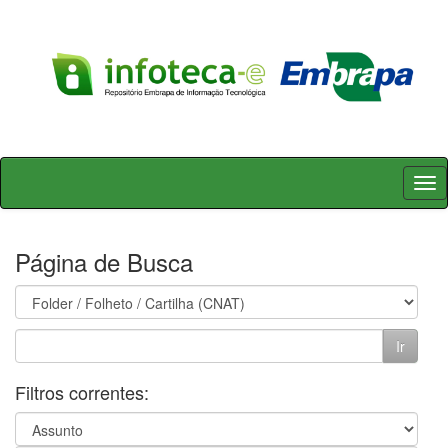
Skip
navigation
Página de Busca
Filtros correntes: