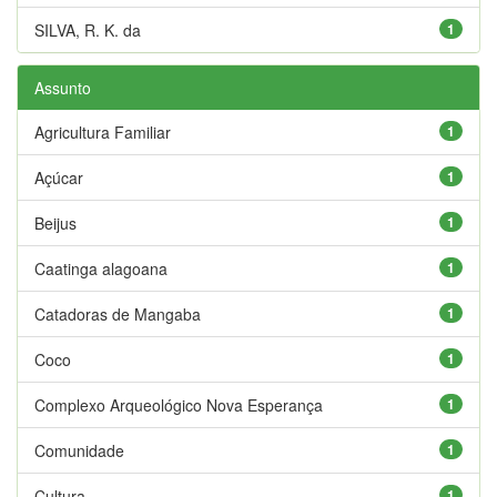
SILVA, R. K. da
1
Assunto
Agricultura Familiar
1
Açúcar
1
Beijus
1
Caatinga alagoana
1
Catadoras de Mangaba
1
Coco
1
Complexo Arqueológico Nova Esperança
1
Comunidade
1
Cultura
1