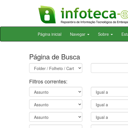
Skip
Página inicial
Navegar
Sobre
Est
navigation
Página de Busca
Filtros correntes: