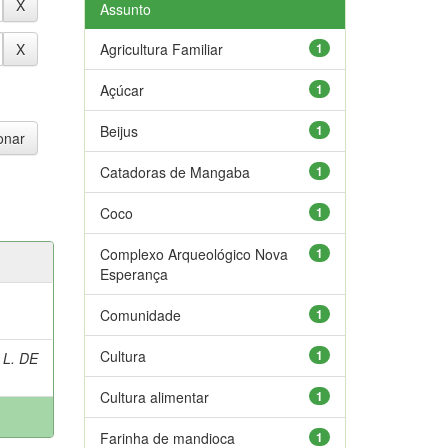
Assunto
Agricultura Familiar
1
Açúcar
1
Beijus
1
Catadoras de Mangaba
1
Coco
1
Complexo Arqueológico Nova
1
Esperança
Comunidade
1
Cultura
1
 L. DE
Cultura alimentar
1
Farinha de mandioca
1