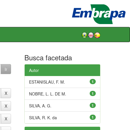
Busca facetada
Autor
ESTANISLAU, F. M.
1
NOBRE, L. L. DE M.
1
SILVA, A. G.
1
SILVA, R. K. da
1