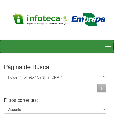
Skip
navigation
Página de Busca
Filtros correntes: