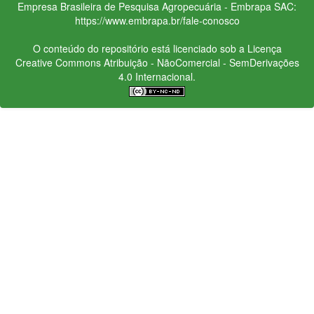
Empresa Brasileira de Pesquisa Agropecuária - Embrapa
SAC:
https://www.embrapa.br/fale-conosco
O conteúdo do repositório está licenciado sob a Licença
Creative Commons
Atribuição - NãoComercial - SemDerivações
4.0 Internacional.