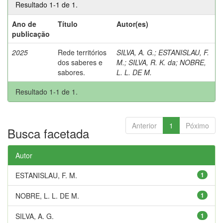
Resultado 1-1 de 1.
Ano de
Título
Autor(es)
publicação
2025
Rede territórios
SILVA, A. G.
;
ESTANISLAU, F.
dos saberes e
M.
;
SILVA, R. K. da
;
NOBRE,
sabores.
L. L. DE M.
Resultado 1-1 de 1.
Anterior
1
Póximo
Busca facetada
Autor
ESTANISLAU, F. M.
1
NOBRE, L. L. DE M.
1
SILVA, A. G.
1