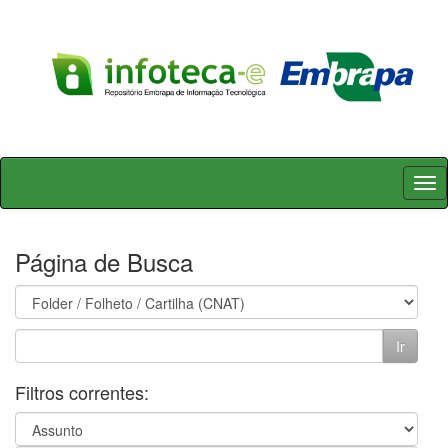
Skip
navigation
Página de Busca
Filtros correntes: