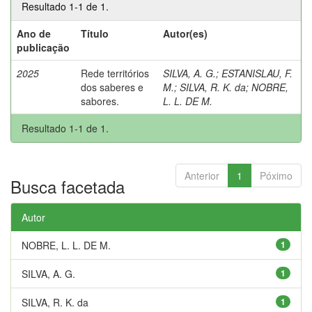
Resultado 1-1 de 1.
Ano de
Título
Autor(es)
publicação
2025
Rede territórios
SILVA, A. G.
;
ESTANISLAU, F.
dos saberes e
M.
;
SILVA, R. K. da
;
NOBRE,
sabores.
L. L. DE M.
Resultado 1-1 de 1.
Anterior
1
Póximo
Busca facetada
Autor
NOBRE, L. L. DE M.
1
SILVA, A. G.
1
SILVA, R. K. da
1