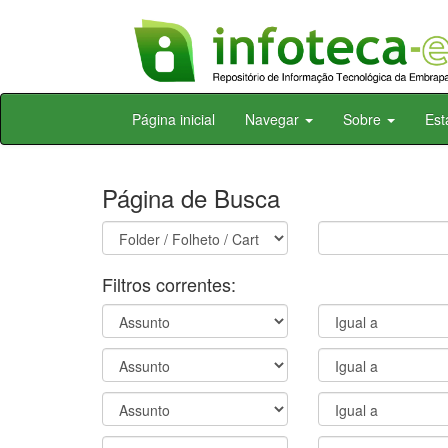
Skip
Página inicial
Navegar
Sobre
Est
navigation
Página de Busca
Filtros correntes: