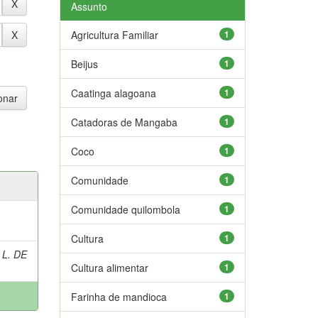
Assunto
Agricultura Familiar
1
Beijus
1
Caatinga alagoana
1
Catadoras de Mangaba
1
Coco
1
Comunidade
1
Comunidade quilombola
1
Cultura
1
 L. DE
Cultura alimentar
1
Farinha de mandioca
1