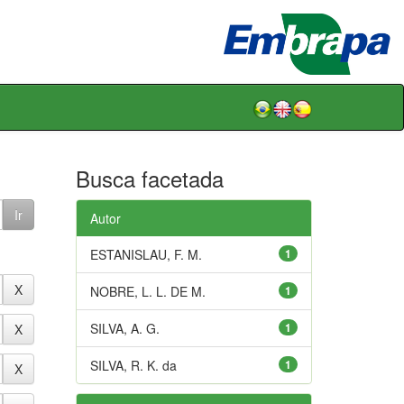
Busca facetada
Autor
ESTANISLAU, F. M.
1
NOBRE, L. L. DE M.
1
SILVA, A. G.
1
SILVA, R. K. da
1