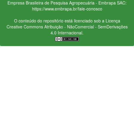
Empresa Brasileira de Pesquisa Agropecuária - Embrapa
SAC:
https://www.embrapa.br/fale-conosco
O conteúdo do repositório está licenciado sob a Licença
Creative Commons
Atribuição - NãoComercial - SemDerivações
4.0 Internacional.