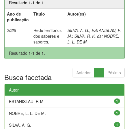
Resultado 1-1 de 1.
Ano de
Título
Autor(es)
publicação
2025
Rede territórios
SILVA, A. G.
;
ESTANISLAU, F.
dos saberes e
M.
;
SILVA, R. K. da
;
NOBRE,
sabores.
L. L. DE M.
Resultado 1-1 de 1.
Anterior
1
Póximo
Busca facetada
Autor
ESTANISLAU, F. M.
1
NOBRE, L. L. DE M.
1
SILVA, A. G.
1