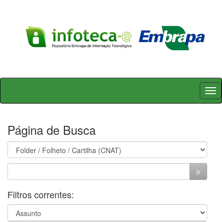
Skip
navigation
Página de Busca
Filtros correntes: