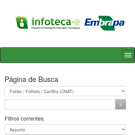
Skip
navigation
Página de Busca
Filtros correntes: