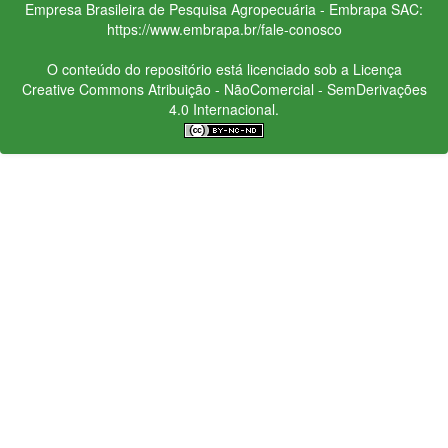
Empresa Brasileira de Pesquisa Agropecuária - Embrapa
SAC:
https://www.embrapa.br/fale-conosco
O conteúdo do repositório está licenciado sob a Licença
Creative Commons
Atribuição - NãoComercial - SemDerivações
4.0 Internacional.