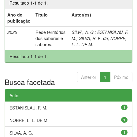
Resultado 1-1 de 1.
Ano de
Título
Autor(es)
publicação
2025
Rede territórios
SILVA, A. G.
;
ESTANISLAU, F.
dos saberes e
M.
;
SILVA, R. K. da
;
NOBRE,
sabores.
L. L. DE M.
Resultado 1-1 de 1.
Anterior
1
Póximo
Busca facetada
Autor
ESTANISLAU, F. M.
1
NOBRE, L. L. DE M.
1
SILVA, A. G.
1