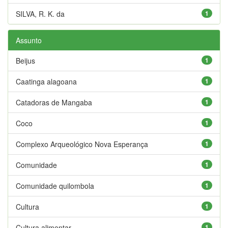
SILVA, R. K. da
1
Assunto
Beijus
1
Caatinga alagoana
1
Catadoras de Mangaba
1
Coco
1
Complexo Arqueológico Nova Esperança
1
Comunidade
1
Comunidade quilombola
1
Cultura
1
Cultura alimentar
1