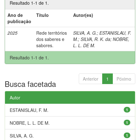
Resultado 1-1 de 1.
Ano de
Título
Autor(es)
publicação
2025
Rede territórios
SILVA, A. G.
;
ESTANISLAU, F.
dos saberes e
M.
;
SILVA, R. K. da
;
NOBRE,
sabores.
L. L. DE M.
Resultado 1-1 de 1.
Anterior
1
Póximo
Busca facetada
Autor
ESTANISLAU, F. M.
1
NOBRE, L. L. DE M.
1
SILVA, A. G.
1