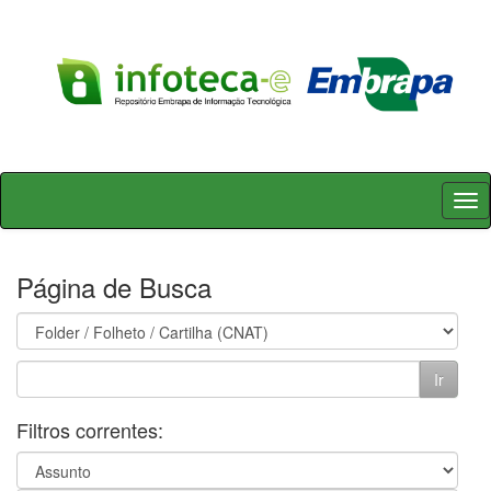
Skip
navigation
Página de Busca
Filtros correntes: