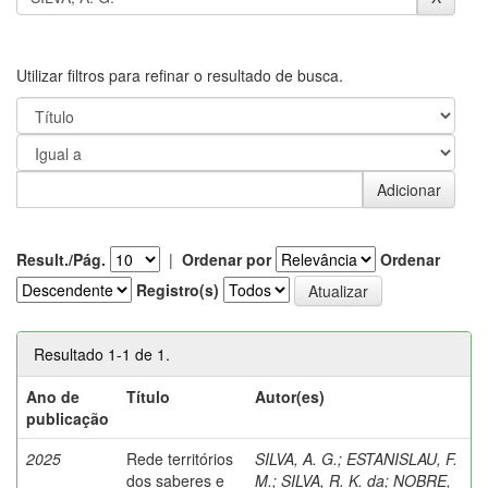
Utilizar filtros para refinar o resultado de busca.
Result./Pág.
|
Ordenar por
Ordenar
Registro(s)
Resultado 1-1 de 1.
Ano de
Título
Autor(es)
publicação
2025
Rede territórios
SILVA, A. G.
;
ESTANISLAU, F.
dos saberes e
M.
;
SILVA, R. K. da
;
NOBRE,