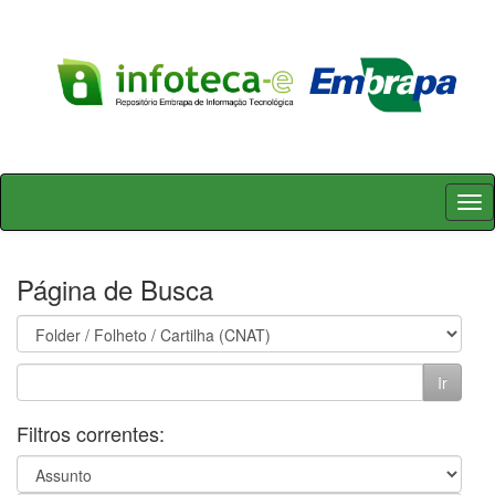
Skip
navigation
Página de Busca
Filtros correntes: