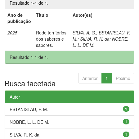
Resultado 1-1 de 1.
Ano de
Título
Autor(es)
publicação
2025
Rede territórios
SILVA, A. G.
;
ESTANISLAU, F.
dos saberes e
M.
;
SILVA, R. K. da
;
NOBRE,
sabores.
L. L. DE M.
Resultado 1-1 de 1.
Anterior
1
Póximo
Busca facetada
Autor
ESTANISLAU, F. M.
1
NOBRE, L. L. DE M.
1
SILVA, R. K. da
1