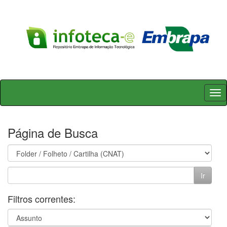
Skip
navigation
Página de Busca
Filtros correntes: