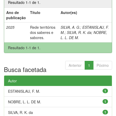
Resultado 1-1 de 1.
Ano de
Título
Autor(es)
publicação
2025
Rede territórios
SILVA, A. G.
;
ESTANISLAU, F.
dos saberes e
M.
;
SILVA, R. K. da
;
NOBRE,
sabores.
L. L. DE M.
Resultado 1-1 de 1.
Anterior
1
Póximo
Busca facetada
Autor
ESTANISLAU, F. M.
1
NOBRE, L. L. DE M.
1
SILVA, R. K. da
1