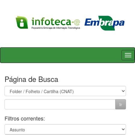
Skip
navigation
Página de Busca
Filtros correntes: