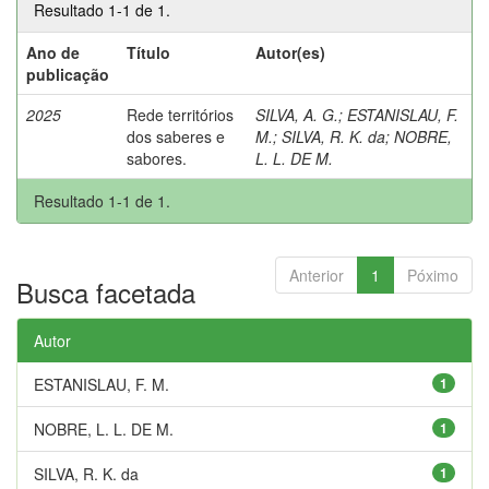
Resultado 1-1 de 1.
Ano de
Título
Autor(es)
publicação
2025
Rede territórios
SILVA, A. G.
;
ESTANISLAU, F.
dos saberes e
M.
;
SILVA, R. K. da
;
NOBRE,
sabores.
L. L. DE M.
Resultado 1-1 de 1.
Anterior
1
Póximo
Busca facetada
Autor
ESTANISLAU, F. M.
1
NOBRE, L. L. DE M.
1
SILVA, R. K. da
1