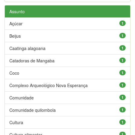
Assunto
Açúcar
1
Beijus
1
Caatinga alagoana
1
Catadoras de Mangaba
1
Coco
1
Complexo Arqueológico Nova Esperança
1
Comunidade
1
Comunidade quilombola
1
Cultura
1
Cultura alimentar
1