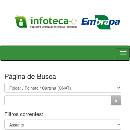
Skip
navigation
Página de Busca
Filtros correntes: