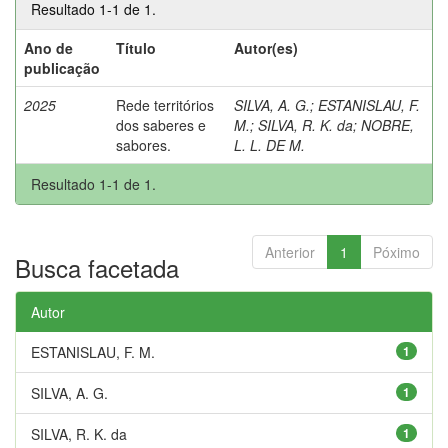
Resultado 1-1 de 1.
Ano de
Título
Autor(es)
publicação
2025
Rede territórios
SILVA, A. G.
;
ESTANISLAU, F.
dos saberes e
M.
;
SILVA, R. K. da
;
NOBRE,
sabores.
L. L. DE M.
Resultado 1-1 de 1.
Anterior
1
Póximo
Busca facetada
Autor
ESTANISLAU, F. M.
1
SILVA, A. G.
1
SILVA, R. K. da
1