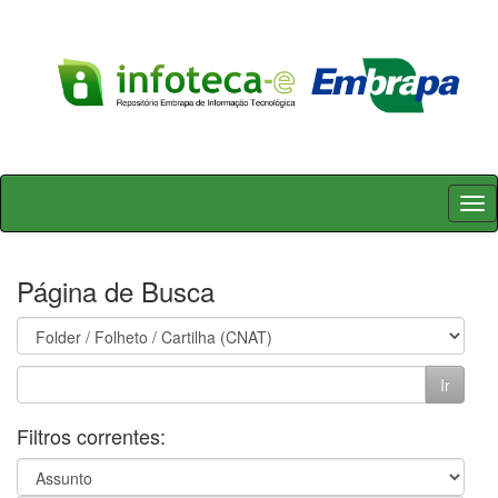
Skip
navigation
Página de Busca
Filtros correntes: