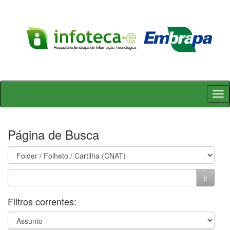
Skip
navigation
Página de Busca
Filtros correntes: