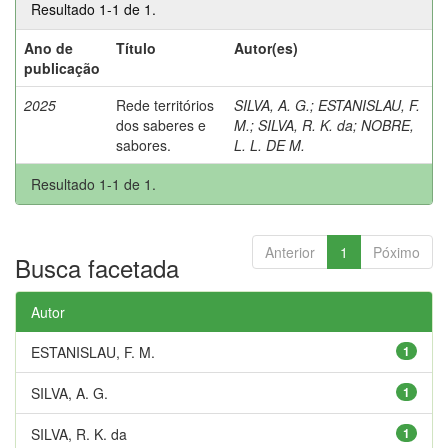
Resultado 1-1 de 1.
Ano de
Título
Autor(es)
publicação
2025
Rede territórios
SILVA, A. G.
;
ESTANISLAU, F.
dos saberes e
M.
;
SILVA, R. K. da
;
NOBRE,
sabores.
L. L. DE M.
Resultado 1-1 de 1.
Anterior
1
Póximo
Busca facetada
Autor
ESTANISLAU, F. M.
1
SILVA, A. G.
1
SILVA, R. K. da
1