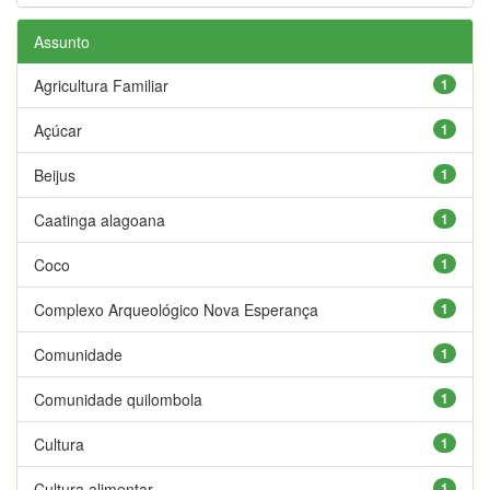
Assunto
Agricultura Familiar
1
Açúcar
1
Beijus
1
Caatinga alagoana
1
Coco
1
Complexo Arqueológico Nova Esperança
1
Comunidade
1
Comunidade quilombola
1
Cultura
1
Cultura alimentar
1