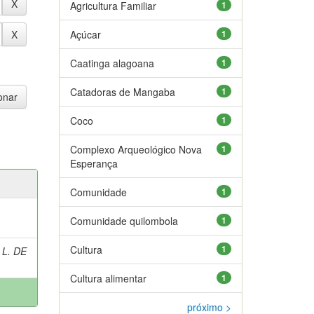
Agricultura Familiar
1
Açúcar
1
Caatinga alagoana
1
Catadoras de Mangaba
1
Coco
1
Complexo Arqueológico Nova
1
Esperança
Comunidade
1
Comunidade quilombola
1
Cultura
1
 L. DE
Cultura alimentar
1
próximo >