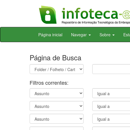
Skip
Página inicial
Navegar
Sobre
Est
navigation
Página de Busca
Filtros correntes: