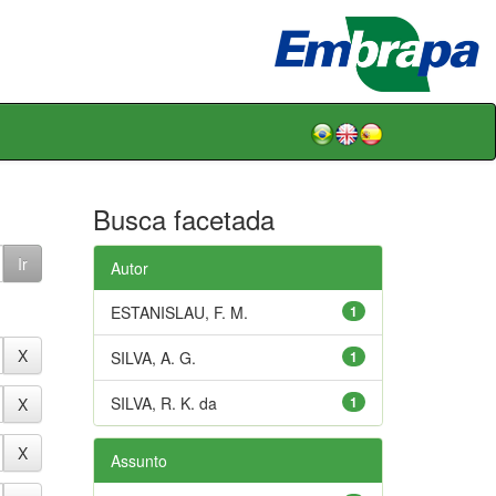
Busca facetada
Autor
ESTANISLAU, F. M.
1
SILVA, A. G.
1
SILVA, R. K. da
1
Assunto