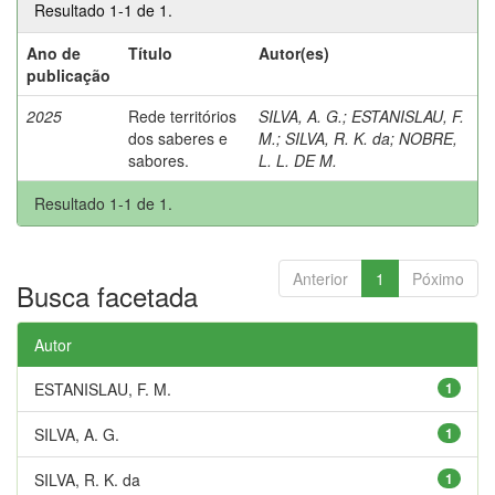
Resultado 1-1 de 1.
Ano de
Título
Autor(es)
publicação
2025
Rede territórios
SILVA, A. G.
;
ESTANISLAU, F.
dos saberes e
M.
;
SILVA, R. K. da
;
NOBRE,
sabores.
L. L. DE M.
Resultado 1-1 de 1.
Anterior
1
Póximo
Busca facetada
Autor
ESTANISLAU, F. M.
1
SILVA, A. G.
1
SILVA, R. K. da
1