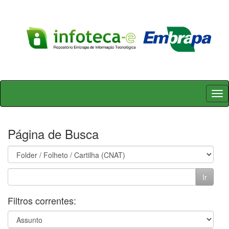
Skip
navigation
Página de Busca
Filtros correntes: