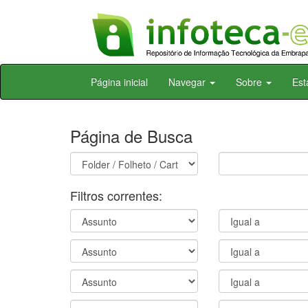
Skip
Página inicial
Navegar
Sobre
Est
navigation
Página de Busca
Filtros correntes: