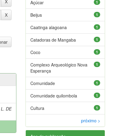
Açúcar
1
Beijus
1
Caatinga alagoana
1
Catadoras de Mangaba
1
Coco
1
Complexo Arqueológico Nova
1
Esperança
Comunidade
1
Comunidade quilombola
1
Cultura
1
 L. DE
próximo >