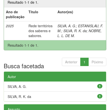
Resultado 1-1 de 1.
Ano de
Título
Autor(es)
publicação
2025
Rede territórios
SILVA, A. G.
;
ESTANISLAU, F.
dos saberes e
M.
;
SILVA, R. K. da
;
NOBRE,
sabores.
L. L. DE M.
Resultado 1-1 de 1.
Anterior
1
Póximo
Busca facetada
Autor
SILVA, A. G.
1
SILVA, R. K. da
1
Assunto