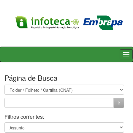
Skip
navigation
Página de Busca
Filtros correntes: