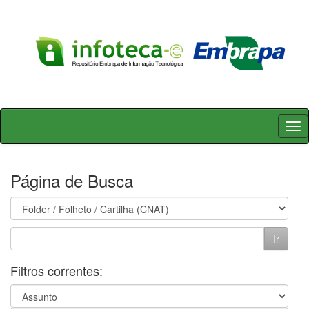
Skip
navigation
Página de Busca
Filtros correntes: