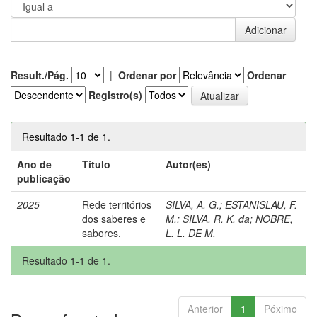
Result./Pág.
|
Ordenar por
Ordenar
Registro(s)
Resultado 1-1 de 1.
Ano de
Título
Autor(es)
publicação
2025
Rede territórios
SILVA, A. G.
;
ESTANISLAU, F.
dos saberes e
M.
;
SILVA, R. K. da
;
NOBRE,
sabores.
L. L. DE M.
Resultado 1-1 de 1.
Anterior
1
Póximo