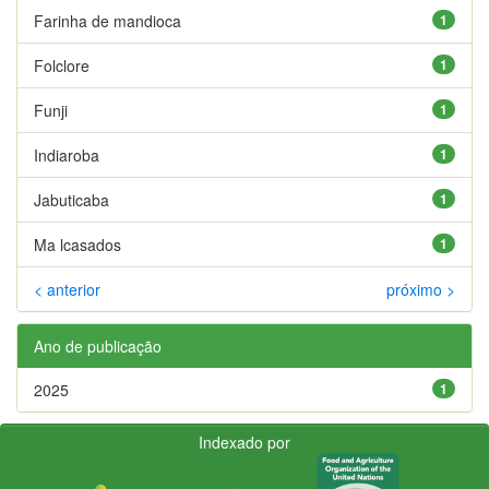
Farinha de mandioca
1
Folclore
1
Funji
1
Indiaroba
1
Jabuticaba
1
Ma lcasados
1
< anterior
próximo >
Ano de publicação
2025
1
Indexado por