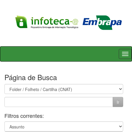
Skip
navigation
Página de Busca
Filtros correntes: