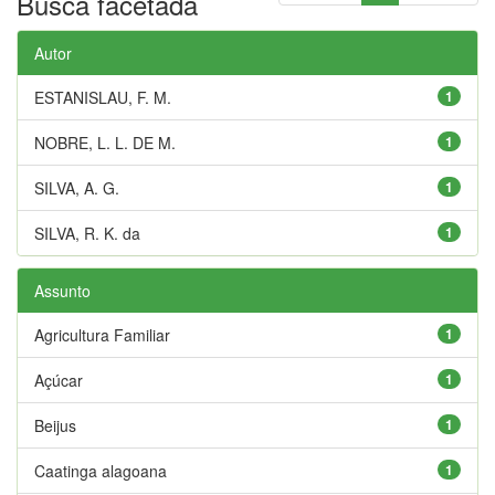
Busca facetada
Autor
ESTANISLAU, F. M.
1
NOBRE, L. L. DE M.
1
SILVA, A. G.
1
SILVA, R. K. da
1
Assunto
Agricultura Familiar
1
Açúcar
1
Beijus
1
Caatinga alagoana
1