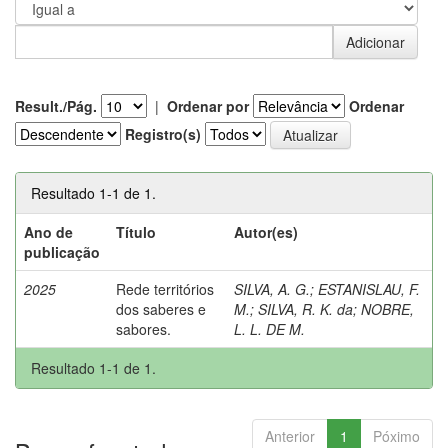
Result./Pág.
|
Ordenar por
Ordenar
Registro(s)
Resultado 1-1 de 1.
Ano de
Título
Autor(es)
publicação
2025
Rede territórios
SILVA, A. G.
;
ESTANISLAU, F.
dos saberes e
M.
;
SILVA, R. K. da
;
NOBRE,
sabores.
L. L. DE M.
Resultado 1-1 de 1.
Anterior
1
Póximo