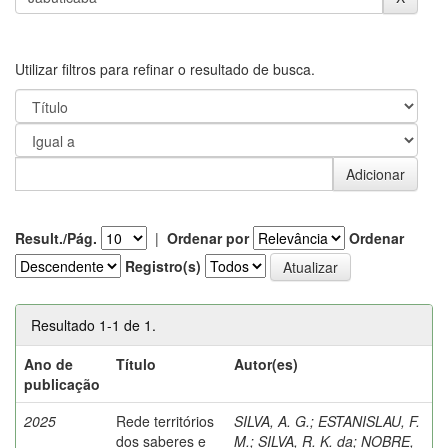
Utilizar filtros para refinar o resultado de busca.
Result./Pág.
|
Ordenar por
Ordenar
Registro(s)
Resultado 1-1 de 1.
Ano de
Título
Autor(es)
publicação
2025
Rede territórios
SILVA, A. G.
;
ESTANISLAU, F.
dos saberes e
M.
;
SILVA, R. K. da
;
NOBRE,