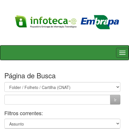
Skip
navigation
Página de Busca
Filtros correntes: