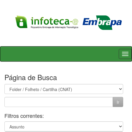
Skip
navigation
Página de Busca
Filtros correntes: