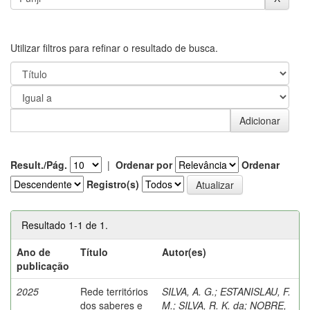
Utilizar filtros para refinar o resultado de busca.
Result./Pág.
|
Ordenar por
Ordenar
Registro(s)
Resultado 1-1 de 1.
Ano de
Título
Autor(es)
publicação
2025
Rede territórios
SILVA, A. G.
;
ESTANISLAU, F.
dos saberes e
M.
;
SILVA, R. K. da
;
NOBRE,