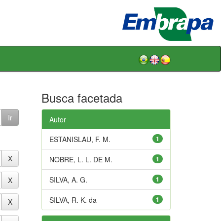
Busca facetada
Autor
ESTANISLAU, F. M.
1
NOBRE, L. L. DE M.
1
SILVA, A. G.
1
SILVA, R. K. da
1