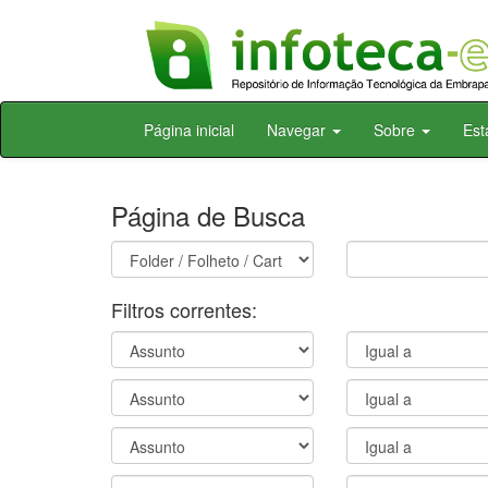
Skip
Página inicial
Navegar
Sobre
Est
navigation
Página de Busca
Filtros correntes: