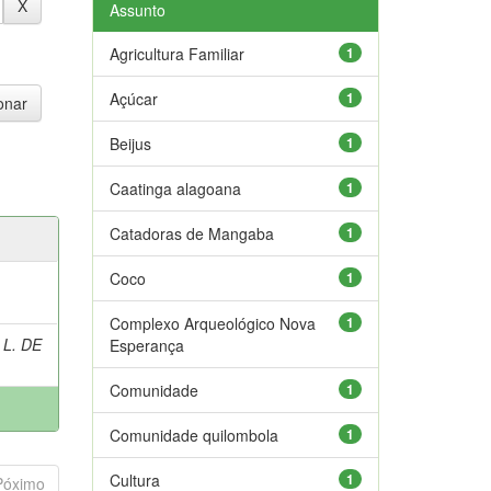
Assunto
Agricultura Familiar
1
Açúcar
1
Beijus
1
Caatinga alagoana
1
Catadoras de Mangaba
1
Coco
1
Complexo Arqueológico Nova
1
 L. DE
Esperança
Comunidade
1
Comunidade quilombola
1
Cultura
1
Póximo