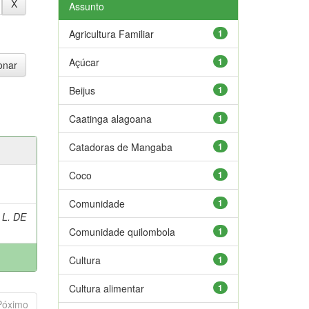
Assunto
Agricultura Familiar
1
Açúcar
1
Beijus
1
Caatinga alagoana
1
Catadoras de Mangaba
1
Coco
1
Comunidade
1
 L. DE
Comunidade quilombola
1
Cultura
1
Cultura alimentar
1
Póximo