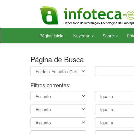
Skip
Página inicial
Navegar
Sobre
Est
navigation
Página de Busca
Filtros correntes: