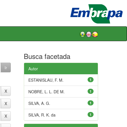
Busca facetada
Autor
ESTANISLAU, F. M.
1
NOBRE, L. L. DE M.
1
SILVA, A. G.
1
SILVA, R. K. da
1