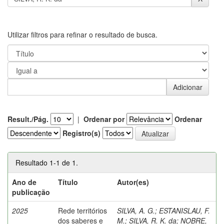
Utilizar filtros para refinar o resultado de busca.
Result./Pág.
|
Ordenar por
Ordenar
Registro(s)
Resultado 1-1 de 1.
Ano de
Título
Autor(es)
publicação
2025
Rede territórios
SILVA, A. G.
;
ESTANISLAU, F.
dos saberes e
M.
;
SILVA, R. K. da
;
NOBRE,