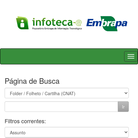
Skip
navigation
Página de Busca
Filtros correntes: