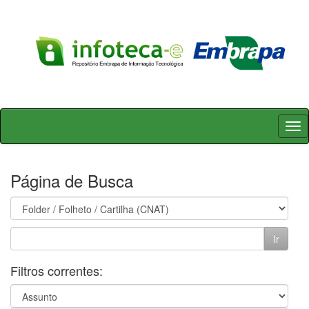
Skip
navigation
Página de Busca
Filtros correntes: