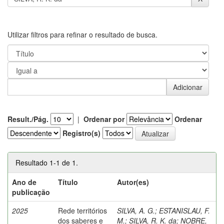
Utilizar filtros para refinar o resultado de busca.
Result./Pág.
|
Ordenar por
Ordenar
Registro(s)
Resultado 1-1 de 1.
Ano de
Título
Autor(es)
publicação
2025
Rede territórios
SILVA, A. G.
;
ESTANISLAU, F.
dos saberes e
M.
;
SILVA, R. K. da
;
NOBRE,