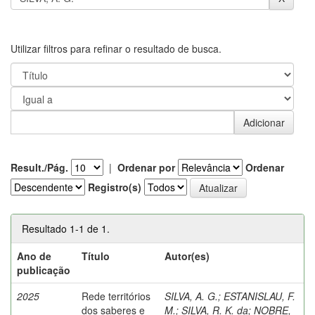
Utilizar filtros para refinar o resultado de busca.
Result./Pág.
|
Ordenar por
Ordenar
Registro(s)
Resultado 1-1 de 1.
Ano de
Título
Autor(es)
publicação
2025
Rede territórios
SILVA, A. G.
;
ESTANISLAU, F.
dos saberes e
M.
;
SILVA, R. K. da
;
NOBRE,