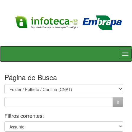
Skip
navigation
Página de Busca
Filtros correntes: