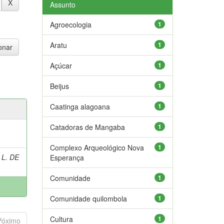
Assunto
Agroecologia
1
Aratu
1
Açúcar
1
Beijus
1
Caatinga alagoana
1
Catadoras de Mangaba
1
Complexo Arqueológico Nova
1
 L. DE
Esperança
Comunidade
1
Comunidade quilombola
1
Cultura
1
Póximo