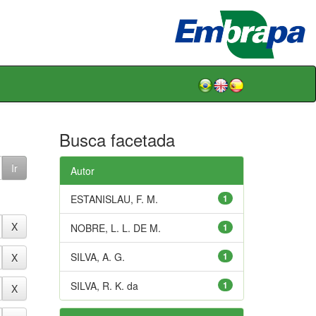
Busca facetada
Autor
ESTANISLAU, F. M.
1
NOBRE, L. L. DE M.
1
SILVA, A. G.
1
SILVA, R. K. da
1