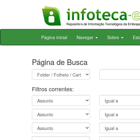
Skip
Página inicial
Navegar
Sobre
Est
navigation
Página de Busca
Filtros correntes: