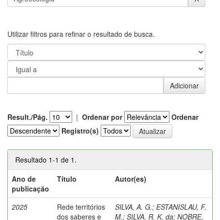
Utilizar filtros para refinar o resultado de busca.
Result./Pág.
|
Ordenar por
Ordenar
Registro(s)
Resultado 1-1 de 1.
Ano de
Título
Autor(es)
publicação
2025
Rede territórios
SILVA, A. G.
;
ESTANISLAU, F.
dos saberes e
M.
;
SILVA, R. K. da
;
NOBRE,