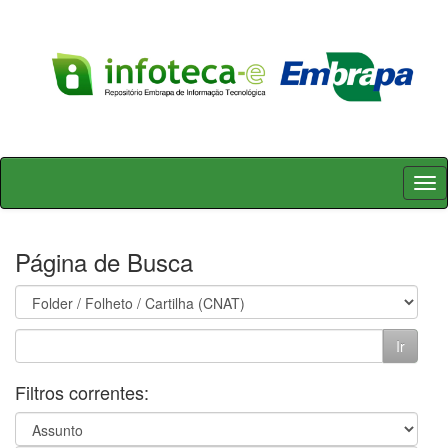
Skip
navigation
Página de Busca
Filtros correntes: